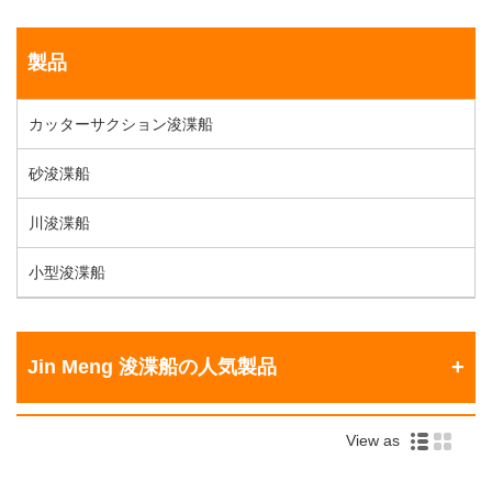
製品
カッターサクション浚渫船
砂浚渫船
川浚渫船
小型浚渫船
Jin Meng 浚渫船の人気製品
View as