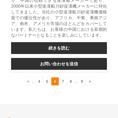
り、中国の信頼できる浚渫船メーカーであり、
2000年以来小型浚渫船川砂浚渫機メーカーに特化
してきました。当社の小型浚渫船川砂浚渫機価格
面での優位性があり、アフリカ、中東、東南アジ
ア、南米、アメリカ市場のほとんどをカバーして
います。私たちは、お客様の中国における長期的
なパートナーとなることを楽しみにしています。
続きを読む
お問い合わせを送信
<
...
4
5
6
7
8
...
9
>