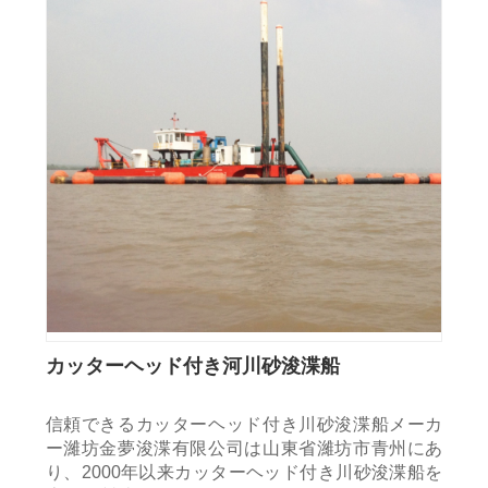
カッターヘッド付き河川砂浚渫船
信頼できるカッターヘッド付き川砂浚渫船メーカ
ー濰坊金夢浚渫有限公司は山東省濰坊市青州にあ
り、2000年以来カッターヘッド付き川砂浚渫船を