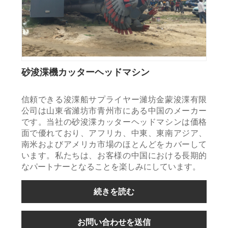
砂浚渫機カッターヘッドマシン
信頼できる浚渫船サプライヤー濰坊金蒙浚渫有限
公司は山東省濰坊市青州市にある中国のメーカー
です。当社の砂浚渫カッターヘッドマシンは価格
面で優れており、アフリカ、中東、東南アジア、
南米およびアメリカ市場のほとんどをカバーして
います。私たちは、お客様の中国における長期的
なパートナーとなることを楽しみにしています。
続きを読む
お問い合わせを送信