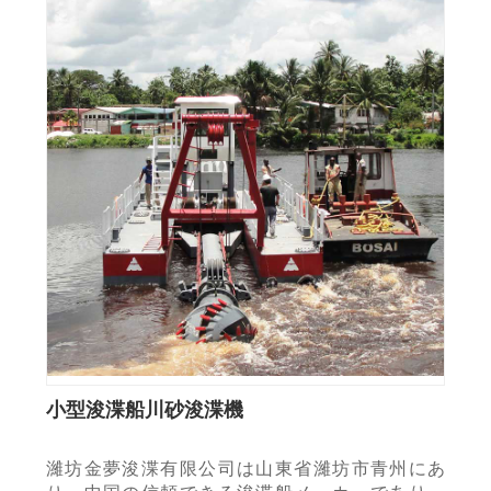
小型浚渫船川砂浚渫機
濰坊金夢浚渫有限公司は山東省濰坊市青州にあ