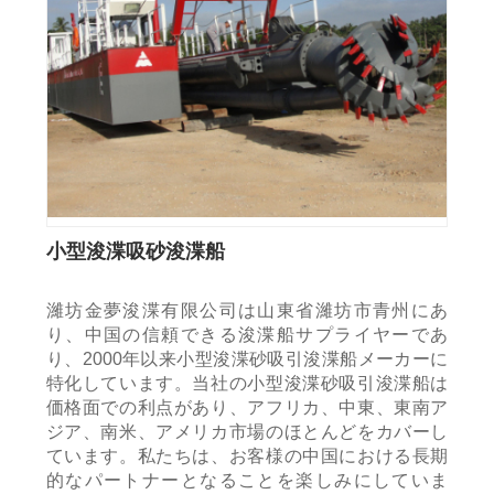
小型浚渫吸砂浚渫船
濰坊金夢浚渫有限公司は山東省濰坊市青州にあ
り、中国の信頼できる浚渫船サプライヤーであ
り、2000年以来小型浚渫砂吸引浚渫船メーカーに
特化しています。当社の小型浚渫砂吸引浚渫船は
価格面での利点があり、アフリカ、中東、東南ア
ジア、南米、アメリカ市場のほとんどをカバーし
ています。私たちは、お客様の中国における長期
的なパートナーとなることを楽しみにしていま