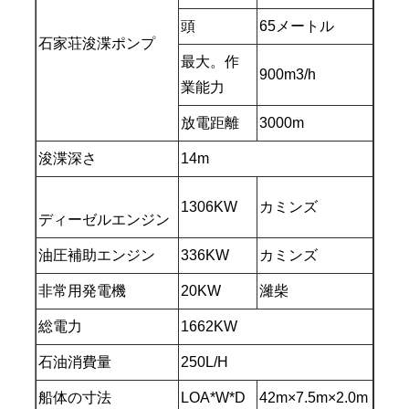
頭
65メートル
石家荘浚渫ポンプ
最大。作
900m3/h
業能力
放電距離
3000m
浚渫深さ
14m
1306KW
カミンズ
ディーゼルエンジン
油圧補助エンジン
336KW
カミンズ
非常用発電機
20KW
濰柴
総電力
1662KW
石油消費量
250L/H
船体の寸法
LOA*W*D
42m×7.5m×2.0m