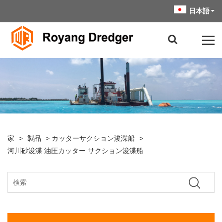
日本語
家
>
製品
>
カッターサクション浚渫船
>
河川砂浚渫 油圧カッター サクション浚渫船