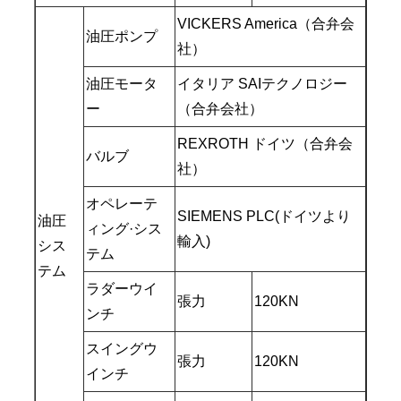
VICKERS America（合弁会
油圧ポンプ
社）
油圧モータ
イタリア SAIテクノロジー
ー
（合弁会社）
REXROTH ドイツ（合弁会
バルブ
社）
オペレーテ
SIEMENS PLC(ドイツより
油圧
ィング·シス
輸入)
シス
テム
テム
ラダーウイ
張力
120KN
ンチ
スイングウ
張力
120KN
インチ