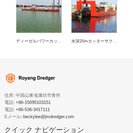
ディーゼルパワーカッターの吸引dredger
水深20mカッターサクション浚渫船
住所: 中国山東省濰坊市青州
電話:
+86-15095103151
電話:
+86-536-3417111
Eメール:
beckylee@jmdredger.com
クイック ナビゲーション