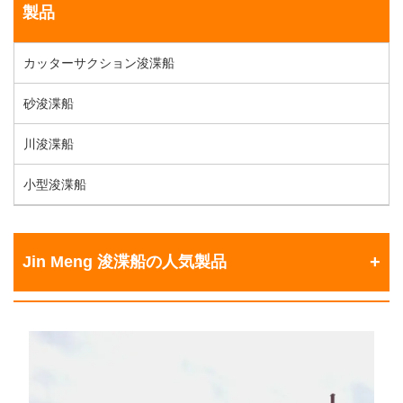
製品
カッターサクション浚渫船
砂浚渫船
川浚渫船
小型浚渫船
Jin Meng 浚渫船の人気製品