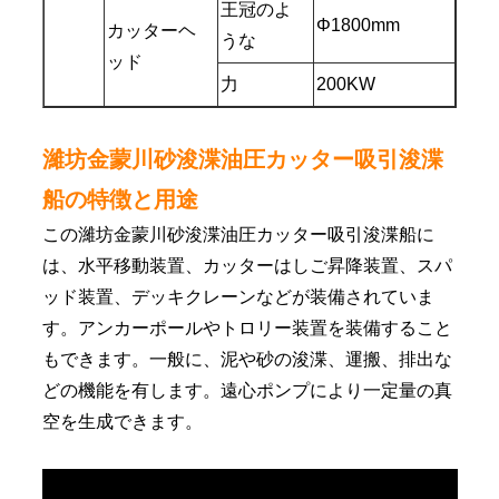
王冠のよ
Φ1800mm
カッターヘ
うな
ッド
力
200KW
濰坊金蒙川砂浚渫油圧カッター吸引浚渫
船の特徴と用途
この濰坊金蒙川砂浚渫油圧カッター吸引浚渫船に
は、水平移動装置、カッターはしご昇降装置、スパ
ッド装置、デッキクレーンなどが装備されていま
す。アンカーポールやトロリー装置を装備すること
もできます。一般に、泥や砂の浚渫、運搬、排出な
どの機能を有します。遠心ポンプにより一定量の真
空を生成できます。