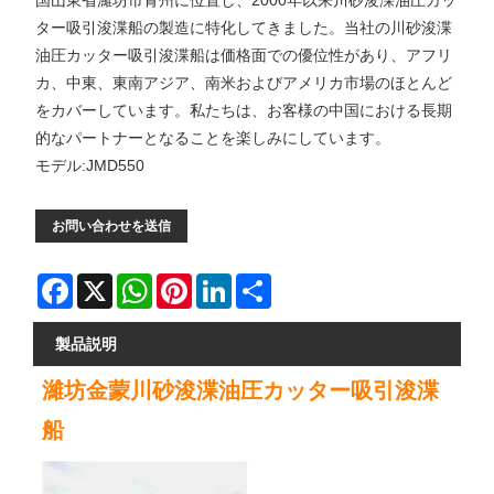
国山東省濰坊市青州に位置し、2000年以来川砂浚渫油圧カッ
ター吸引浚渫船の製造に特化してきました。当社の川砂浚渫
油圧カッター吸引浚渫船は価格面での優位性があり、アフリ
カ、中東、東南アジア、南米およびアメリカ市場のほとんど
をカバーしています。私たちは、お客様の中国における長期
的なパートナーとなることを楽しみにしています。
モデル:JMD550
お問い合わせを送信
Facebook
X
WhatsApp
Pinterest
LinkedIn
Share
製品説明
濰坊金蒙川砂浚渫油圧カッター吸引浚渫
船