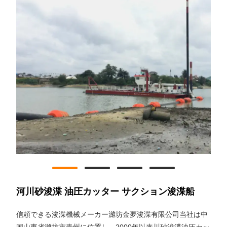
河川砂浚渫 油圧カッター サクション浚渫船
信頼できる浚渫機械メーカー濰坊金夢浚渫有限公司当社は中